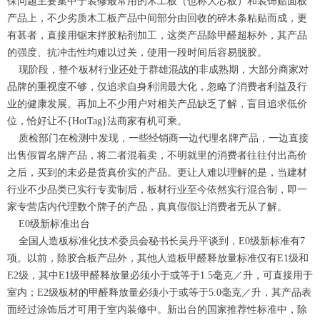
保问题主要集中于装修最常用的木工板（也称大芯板）和装饰贴面板
产品上，不少劣质木工板产品中间部分由回收的碎木条粘贴而成，更
有甚者，直接用锯末拌胶粘剂加工，这类产品除甲醛超标外，其产品
的强度、抗冲击性均难以过关，使用一段时间后容易脱胶。
现阶段，整个板材行业还处于群雄混战的非成熟期，大部分商家对
品牌的重视度不够，仅追求自身利润最大化，忽略了消费者利益及行
业的健康发展。再加上不少用户对相关产品缺乏了解，盲目追求低价
位，恰好让不{HotTag}法商家有机可乘。
质检部门在检测中发现，一些经销商一边代理名牌产品，一边直接
出售假冒名牌产品，将二者混着卖，不明就里的消费者往往付出高价
之后，买到的未必是货真价实的产品。更让人难以理解的是，当建材
行业不少品类已实行专卖制后，板材行业至今依然实行混合制，即一
家专营店内代理数个牌子的产品，真真假假让消费者无从了解。
E0级新标准出台
全国人造板标准化技术委员会秘书长吴丹平谈到，E0级新标准有7
项。以前，除胶合板产品外，其他人造板甲醛释放量标准仅有E1级和
E2级，其中E1级甲醛释放量必须小于或等于1.5毫克／升，可直接用于
室内；E2级板材的甲醛释放量必须小于或等于5.0毫克／升，其产品表
面经过涂饰后才可用于室内装修中。新出台的国家推荐性标准中，除