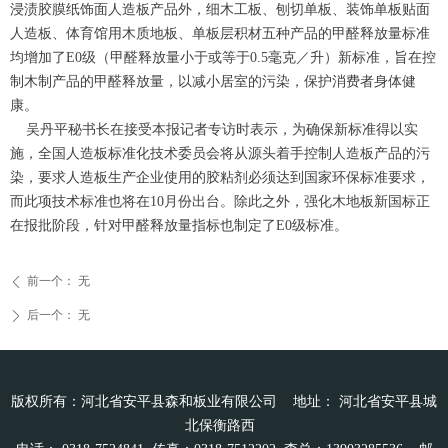
浸渍胶膜纸饰面人造板产品外，细木工板、刨切单板、装饰单板贴面
人造板、体育馆用木质地板、单板层积材五种产品的甲醛释放量标准
均增加了E0级（甲醛释放量小于或等于0.5毫克／升）新标准，旨在控
制木制产品的甲醛释放量，以减小居室的污染，保护消费者身体健
康。
吴丹平秘书长在接受本报记者专访时表示，为确保新标准得以实
施，全国人造板标准化技术委员会将从源头着手控制人造板产品的污
染，要求人造板生产企业使用的胶粘剂必须达到国家环保标准要求，
而此项技术标准也将在10月份出台。除此之外，强化木地板新国标正
在报批阶段，针对甲醛释放量指标也制定了E0级标准。
前一个：
无
ꄴ
后一个：
无
ꄲ
版权所有：河北省安平县森和板业有限公司 地址： 河北省安平县城
北保衡路西